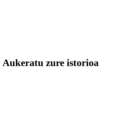
Aukeratu zure istorioa